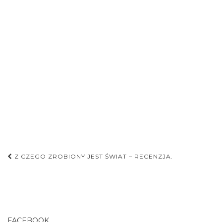
Nawigacja
Z CZEGO ZROBIONY JEST ŚWIAT – RECENZJA.
postu
FACEBOOK