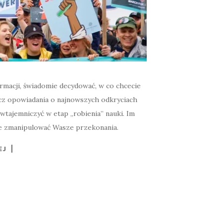
rmacji, świadomie decydować, w co chcecie
rócz opowiadania o najnowszych odkryciach
tajemniczyć w etap „robienia” nauki. Im
zie zmanipulować Wasze przekonania.
EJ