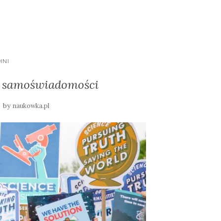
HNI
j samoświadomości
by
naukowka.pl