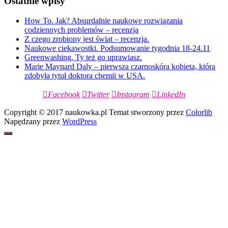
Ostatnie wpisy
How To. Jak? Absurdalnie naukowe rozwiązania
codziennych problemów – recenzja
Z czego zrobiony jest świat – recenzja.
Naukowe ciekawostki. Podsumowanie tygodnia 18-24.11
Greenwashing, Ty też go uprawiasz.
Marie Maynard Daly – pierwsza czarnoskóra kobieta, która
zdobyła tytuł doktora chemii w USA.
Facebook
Twitter
Instagram
LinkedIn
Copyright © 2017 naukowka.pl Temat stworzony przez
Colorlib
Napędzany przez
WordPress