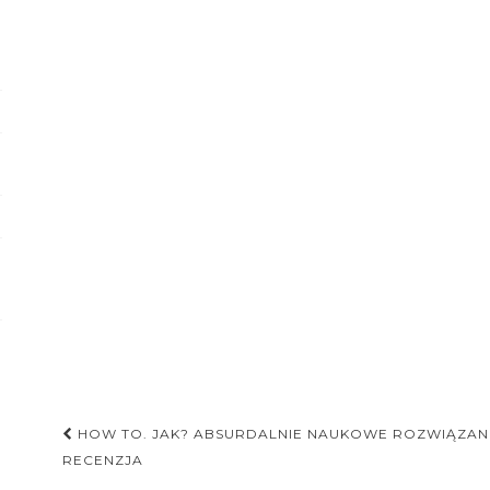
Nawigacja
HOW TO. JAK? ABSURDALNIE NAUKOWE ROZWIĄZAN
postu
RECENZJA