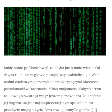
Lubię sobie pofilozofować, to chyba już o mnie wiecie. Od
dawna tli mi się w głowie pomysł, aby podzielić się z Wami
moimi osobistymi przemyśleniami dotyczącymi obecności
pseudonauki w Internecie. Mimo znajomości słabych stron
naukowego świata ja wciąż jestem przekonana, że zaufanie
jej dogmatom jest najbezpieczniejszym sposobem, na
przeżycie mojego życia. Dziś chwilę pomyślę głośno […]