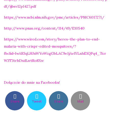
df/ijbsv12p1427.pdf
https://www.ncbi.nlm.nih.gov/pmc/articles/PMC6017271/
http://www.pnas.org/content/114/49/E10540
https://www.wired.com/story/heres-the-plan-to-end-
malaria-with-crispr-edited-mosquitoes/?
fbclid=IwAR3qLHJnWYoWzgGbLAC9e1jAelYLnhE1QPq4_7Icr
W3T3trhDxdLwtRo8Xw
Dołączcie do mnie na Facebooku!
Share
Tweet
Share
Mail