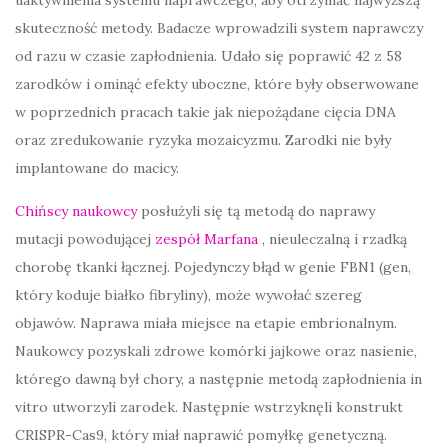
skuteczność metody. Badacze wprowadzili system naprawczy
od razu w czasie zapłodnienia. Udało się poprawić 42 z 58
zarodków i ominąć efekty uboczne, które były obserwowane
w poprzednich pracach takie jak niepożądane cięcia DNA
oraz zredukowanie ryzyka mozaicyzmu. Zarodki nie były
implantowane do macicy.
Chińscy naukowcy
posłużyli się tą metodą do naprawy
mutacji powodującej
zespół Marfana
, nieuleczalną i rzadką
chorobę tkanki łącznej. Pojedynczy błąd w genie FBN1 (gen,
który koduje białko fibryliny), może wywołać szereg
objawów. Naprawa miała miejsce na etapie embrionalnym.
Naukowcy pozyskali zdrowe komórki jajkowe oraz nasienie,
którego dawną był chory, a następnie metodą zapłodnienia in
vitro utworzyli zarodek. Następnie wstrzyknęli konstrukt
CRISPR-Cas9, który miał naprawić pomyłkę genetyczną.