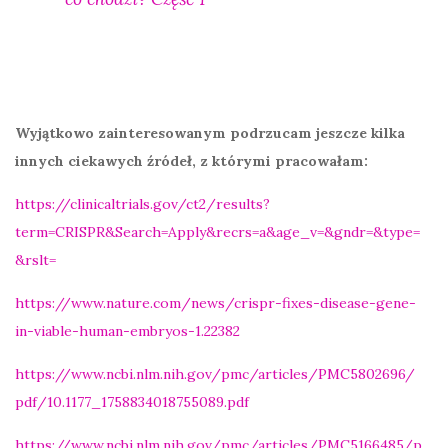
Wyjątkowo zainteresowanym podrzucam jeszcze kilka
innych ciekawych źródeł, z którymi pracowałam:
https://clinicaltrials.gov/ct2/results?
term=CRISPR&Search=Apply&recrs=a&age_v=&gndr=&type=
&rslt=
https://www.nature.com/news/crispr-fixes-disease-gene-
in-viable-human-embryos-1.22382
https://www.ncbi.nlm.nih.gov/pmc/articles/PMC5802696/
pdf/10.1177_1758834018755089.pdf
https://www.ncbi.nlm.nih.gov/pmc/articles/PMC5166485/p