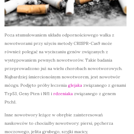
Poza stumulowaniem układu odpornościowego walka z
nowotworami przy użyciu metody CRISPR-Cas9 może
również polegać na wyciszaniu genów związanych z
występowaniem pewnych nowotworów. Takie badania
przeprowadzono już na wielu chorobach nowotworowych.
Najbardziej śmiercionośnym nowotworem, jest nowotwór
mózgu. Podjęto próby leczenia
glejaka
związanego z genami
Trp53, Geny Pten i Nf1 i
rdzeniaka
związanego z genem
Ptch1.
Inne nowotwory leżące w obrębie zainteresowań
naukowców to chociażby nowotwory: piersi, pęcherza
moczowego, jelita grubego, szyjki macicy,