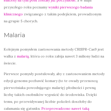
sukcesy na tym polu zostały już poczynione,
a w maju
przyszłego roku poznamy
wyniki pierwszego badania
klinicznego
związanego z takim podejściem, prowadzonym
na grupie 5 chorych.
Malaria
Kolejnym pomysłem zastosowania metody CRISPR-Cas9 jest
walka z
malarią
, która co roku zabija nawet 3 miliony ludzi na
świecie.
Pierwsze pomysły postulowały, aby z zastosowaniem metody
edycji genomu pozbawić komary (to te owady przenoszą
pierwotniaka powodującego malarię) płodności i pewną
liczbę takich osobników wypuścić do środowiska. Dzięki
temu, po przewidywanej liczbie pokoleń doszłoby do
załamania się gatunku.
Przeprowadzono nawet taką