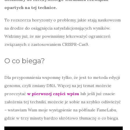
opartych na tej technice.
To rozszerza horyzonty o problemy, jakie stają naukowcom
na drodze do osiągnięcia satysfakcjonujących wyników.
Widzimy już, że nie powinniśmy lekceważyć ograniczeń
związanych z zastosowaniem CRISPR-Cas9.
O co biega?
Dla przypomnienia wspomnę tylko, że jest to metoda edycji
genomu, czyli zmiany DNA. Więcej na jej temat możecie
przeczytać
w pierwszej części wpisu
lub jeśli już znacie
założenia tej techniki, możecie je sobie na szybko odświeżyć
– wstawiam Wam moje wystąpienie na półfinale FameLabu,
gdzie w trzy minuty bardzo skrótowo tłumaczę o co biega.