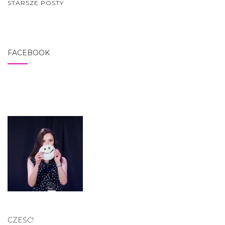
NAWIGACJA
STARSZE POSTY
POSTÓW
FACEBOOK
CZEŚĆ!